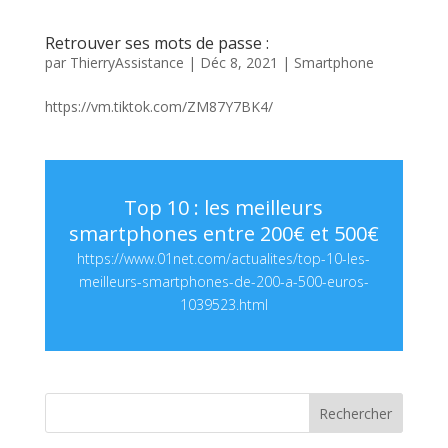
Retrouver ses mots de passe :
par
ThierryAssistance
|
Déc 8, 2021
|
Smartphone
https://vm.tiktok.com/ZM87Y7BK4/
Top 10 : les meilleurs
smartphones entre 200€ et 500€
https://www.01net.com/actualites/top-10-les-
meilleurs-smartphones-de-200-a-500-euros-
1039523.html
Rechercher