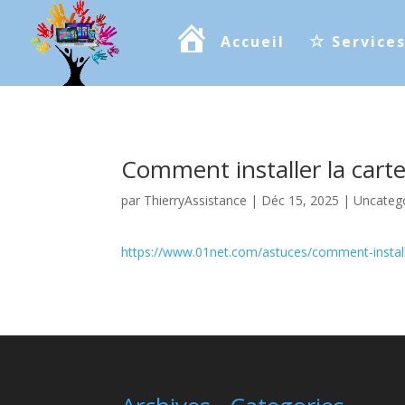
Accueil
Service
Comment installer la carte
par
ThierryAssistance
|
Déc 15, 2025
|
Uncateg
https://www.01net.com/astuces/comment-installe