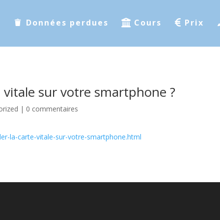
s
Données perdues
Cours
Prix
 vitale sur votre smartphone ?
orized
|
0 commentaires
r-la-carte-vitale-sur-votre-smartphone.html