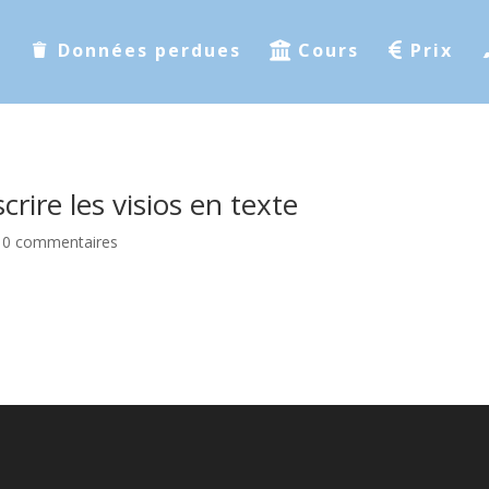
s
Données perdues
Cours
Prix
crire les visios en texte
|
0 commentaires