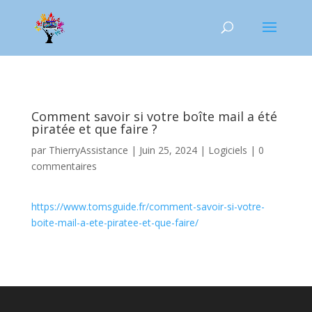
Comment savoir si votre boîte mail a été
piratée et que faire ?
par
ThierryAssistance
|
Juin 25, 2024
|
Logiciels
|
0
commentaires
https://www.tomsguide.fr/comment-savoir-si-votre-
boite-mail-a-ete-piratee-et-que-faire/